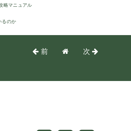
対攻略マニュアル
いるのか
前
次