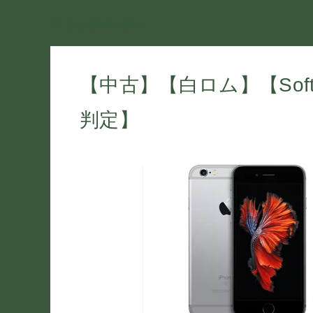
トップページへ
【中古】【白ロム】【SoftB
判定】