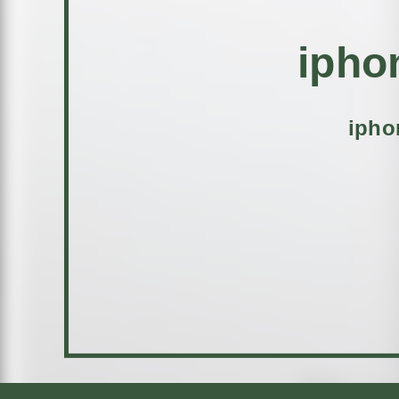
iph
ip