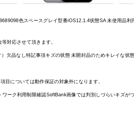
140098689098色スペースグレイ型番iOS12.1.4状態SA 
金等対応させて頂きます。
す）欠品なし特記事項キズの状態 未開封品のためキレイな状
下の項目については動作保証の対象外になります。
トワーク利用制限確認SoftBank画像では判別しづらいキズ